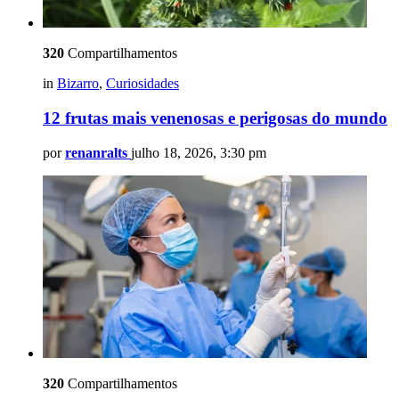
320
Compartilhamentos
in
Bizarro
,
Curiosidades
12 frutas mais venenosas e perigosas do mundo
por
renanralts
julho 18, 2026, 3:30 pm
320
Compartilhamentos