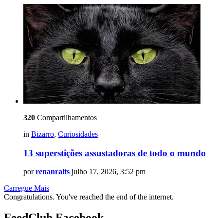
320
Compartilhamentos
in
Bizarro
,
Curiosidades
13 superstições assustadoras de todo o mundo
por
renanralts
julho 17, 2026, 3:52 pm
Carregue Mais
Congratulations. You've reached the end of the internet.
FeedClub Facebook