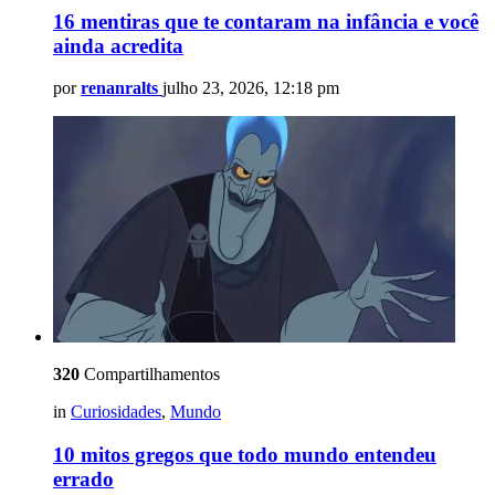
16 mentiras que te contaram na infância e você
ainda acredita
por
renanralts
julho 23, 2026, 12:18 pm
320
Compartilhamentos
in
Curiosidades
,
Mundo
10 mitos gregos que todo mundo entendeu
errado