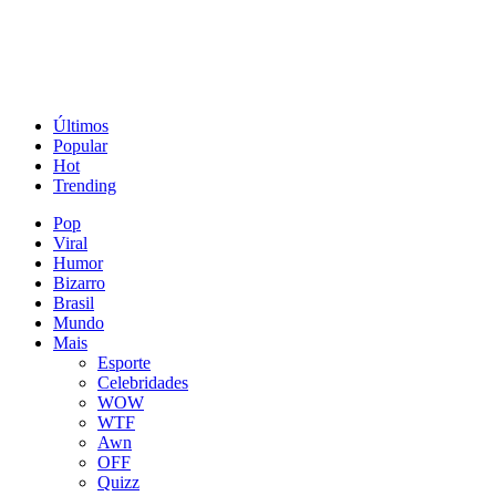
Últimos
Popular
Hot
Trending
Pop
Viral
Humor
Bizarro
Brasil
Mundo
Mais
Esporte
Celebridades
WOW
WTF
Awn
OFF
Quizz