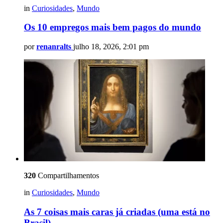
in
Curiosidades
,
Mundo
Os 10 empregos mais bem pagos do mundo
por
renanralts
julho 18, 2026, 2:01 pm
320
Compartilhamentos
in
Curiosidades
,
Mundo
As 7 coisas mais caras já criadas (uma está no
Brasil)