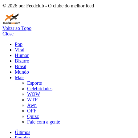
©
2026
por Feedclub - O clube do melhor feed
Voltar ao Topo
Close
Pop
Viral
Humor
Bizarro
Brasil
Mundo
Mais
Esporte
Celebridades
WOW
WTF
Awn
OFF
Quizz
Fale com a gente
Últimos
Popular