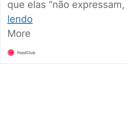
que elas “não expressam,
Band
lendo
quebra
o
More
silêncio
e
fala
sobre
FeedClub
polêmica
religiosa
de
Henrique
Fogaça