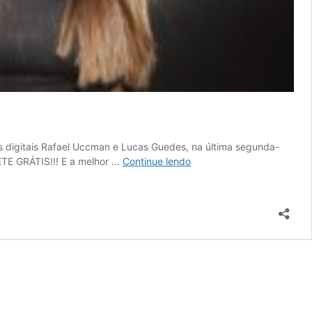
s digitais Rafael Uccman e Lucas Guedes, na última segunda-
Anos
ETE GRÁTIS!!! E a melhor …
Continue lendo
depois,
Boca
Rosa
admite
que
fez
sexo
grupal
na
‘Farofa