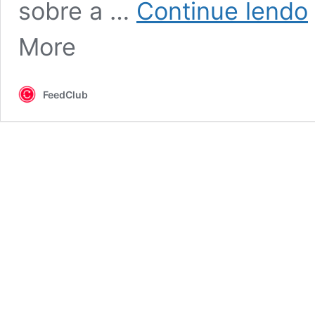
sobre a …
Continue lendo
d
p
More
L
G
a
c
FeedClub
‘
c