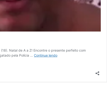
(18). Natal de A a Z! Encontre o presente perfeito com
Marcelinho
sgatado pela Polícia …
Continue lendo
Carioca
fica
com
mulher
casada
e
acaba
sequestrado
pelo
marido