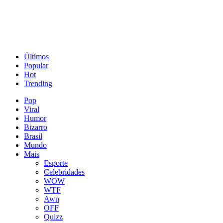
Últimos
Popular
Hot
Trending
Pop
Viral
Humor
Bizarro
Brasil
Mundo
Mais
Esporte
Celebridades
WOW
WTF
Awn
OFF
Quizz