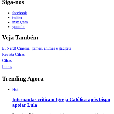
Siga-nos
facebook
twitter
instagram
youtube
Veja Também
Ei Nerd! Cinema, games, animes e gadgets
Revista Cifras
Cifras
Letras
Trending Agora
Hot
Internautas criticam Igreja Católica após bispo
apoiar Lula