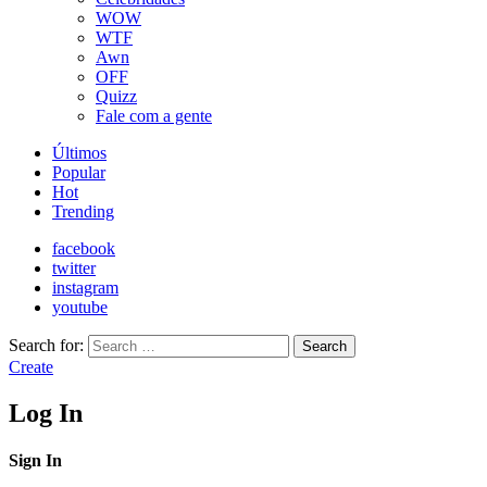
WOW
WTF
Awn
OFF
Quizz
Fale com a gente
Últimos
Popular
Hot
Trending
facebook
twitter
instagram
youtube
Search for:
Search
Create
Log In
Sign In