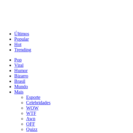
Últimos
Popular
Hot
Trending
Pop
Viral
Humor
Bizarro
Brasil
Mundo
Mais
Esporte
Celebridades
WOW
WTF
Awn
OFF
Quizz