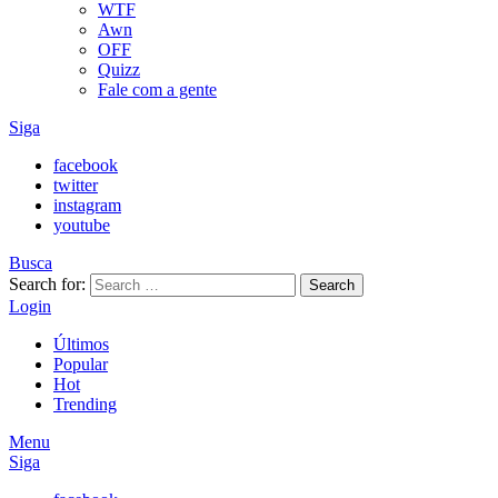
WTF
Awn
OFF
Quizz
Fale com a gente
Siga
facebook
twitter
instagram
youtube
Busca
Search for:
Search
Login
Últimos
Popular
Hot
Trending
Menu
Siga