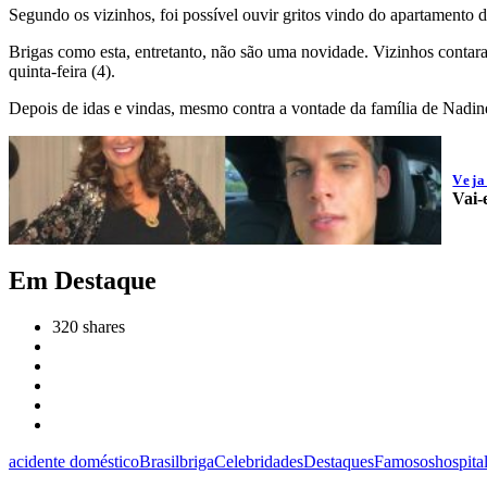
Segundo os vizinhos, foi possível ouvir gritos vindo do apartamento 
Brigas como esta, entretanto, não são uma novidade. Vizinhos contar
quinta-feira (4).
Depois de idas e vindas, mesmo contra a vontade da família de Nadine
Vej
Vai-
Em Destaque
320
shares
acidente doméstico
Brasil
briga
Celebridades
Destaques
Famosos
hospita