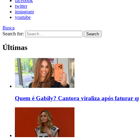
facebook
twitter
instagram
youtube
Busca
Search for:
Search
Últimas
Quem é Gabily? Cantora viraliza após faturar 