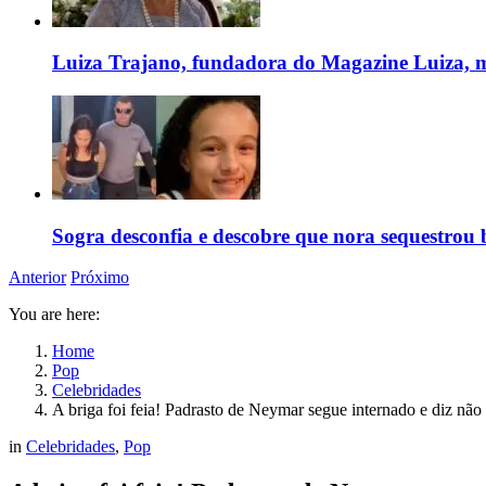
Luiza Trajano, fundadora do Magazine Luiza, m
Sogra desconfia e descobre que nora sequestrou 
Anterior
Próximo
You are here:
Home
Pop
Celebridades
A briga foi feia! Padrasto de Neymar segue internado e diz não
in
Celebridades
,
Pop