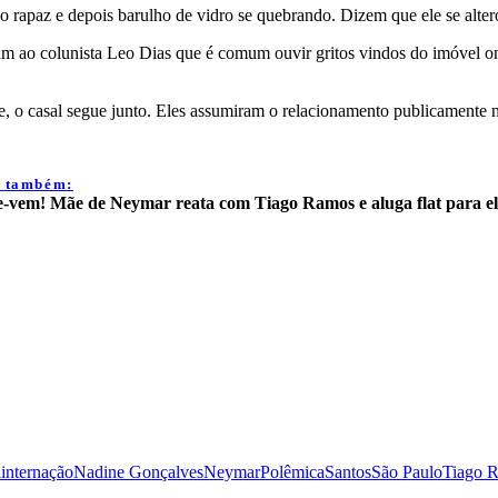
do rapaz e depois barulho de vidro se quebrando. Dizem que ele se alt
am ao colunista Leo Dias que é comum ouvir gritos vindos do imóvel o
, o casal segue junto. Eles assumiram o relacionamento publicamente no
a também:
e-vem! Mãe de Neymar reata com Tiago Ramos e aluga flat para e
l
internação
Nadine Gonçalves
Neymar
Polêmica
Santos
São Paulo
Tiago 