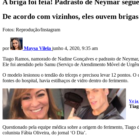
A briga foi feia! Padrasto de Neymar segue
De acordo com vizinhos, eles ouvem brigas
Fotos: Reprodução/Instagram
por
Maysa Vilela
junho 4, 2020, 9:35 am
Tiago Ramos, namorado de Nadine Gonçalves e padrasto de Neymar, segu
Ele foi atendido pelo Samu (Serviço de Atendimento Móvel de Urgênc
O modelo lesionou o tendão do tríceps e precisou levar 12 pontos. O 
fontes do hospital, havia estilhaços de vidro dentro do ferimento.
Vej
Tiag
Questionado pela equipe médica sobre a origem do ferimento, Tiago d
colunista Fábia Oliveira, do jornal ‘O Dia’.