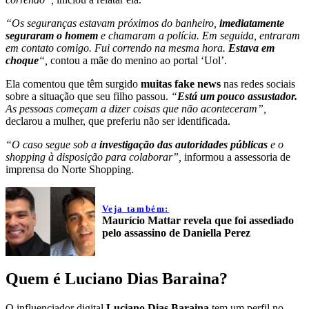
“Os seguranças estavam próximos do banheiro,
imediatamente
seguraram o homem
e chamaram a polícia. Em seguida, entraram
em contato comigo. Fui correndo na mesma hora.
Estava em
choque
“,
contou a mãe do menino ao portal ‘Uol’.
Ela comentou que têm surgido
muitas fake news
nas redes sociais
sobre a situação que seu filho passou.
“
Está um pouco assustador.
As pessoas começam a dizer coisas que não aconteceram”,
declarou a mulher, que preferiu não ser identificada.
“O caso segue sob a
investigação das autoridades públicas
e o
shopping à disposição para colaborar”,
informou a assessoria de
imprensa do Norte Shopping.
Veja também:
Maurício Mattar revela que foi assediado
pelo assassino de Daniella Perez
Quem é Luciano Dias Baraina?
O influenciador digital
Luciano Dias Baraina
tem um perfil no