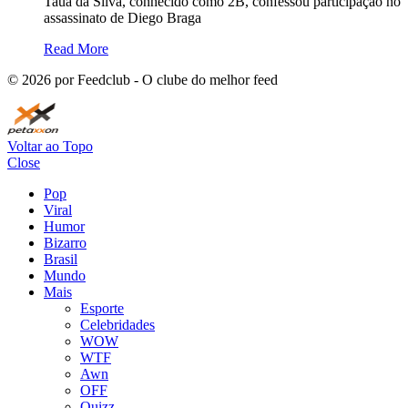
Tauã da Silva, conhecido como 2B, confessou participação no
assassinato de Diego Braga
Read More
©
2026
por Feedclub - O clube do melhor feed
Voltar ao Topo
Close
Pop
Viral
Humor
Bizarro
Brasil
Mundo
Mais
Esporte
Celebridades
WOW
WTF
Awn
OFF
Quizz