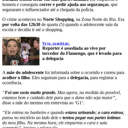
homem e conseguiu
correr e pedir ajuda aos seguranças
, que
seguraram o influenciador até a chegada da polícia.
O crime aconteceu no
Norte Shopping
, na Zona Norte do Rio. Era
por volta das 12h30
de quarta (5) quando o adolescente saiu da
escola e decidiu ir até o shopping.
Veja também:
Repórter é assediada ao vivo por
torcedor do Flamengo, que é levado para
a delegacia
A
mãe do adolescente
foi informada sobre o ocorrido e correu para
acolher o filho
. Eles seguiram para a
delegacia,
para registrar a
ocorrência.
“
Foi um susto muito grande.
Mas agora, na medida do possível,
estamos bem e cuidado dele para que o dano não seja maior”,
disse a mãe do menino em entrevista ao ‘G1’.
“Ele entrou no banheiro e quando
estava urinando
;
o cara entrou
,
parou no mictório ao lado dele e
tentou pegar nas partes íntimas
do meu filho. Na mesma hora, ele empurrou o cara e saiu
correndo”,
iniciou a relatar ela.