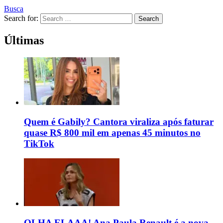
Busca
Search for:
Search
Últimas
Quem é Gabily? Cantora viraliza após faturar
quase R$ 800 mil em apenas 45 minutos no
TikTok
OLHA ELAAA! Ana Paula Renault é a nova