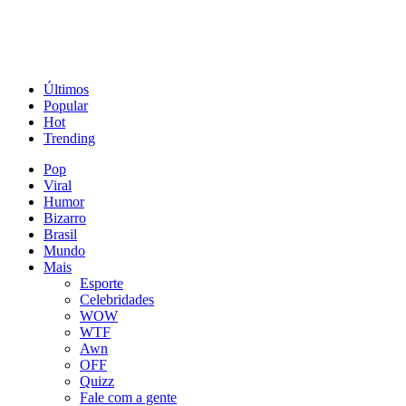
Últimos
Popular
Hot
Trending
Pop
Viral
Humor
Bizarro
Brasil
Mundo
Mais
Esporte
Celebridades
WOW
WTF
Awn
OFF
Quizz
Fale com a gente