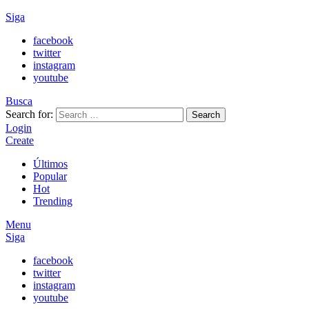
Siga
facebook
twitter
instagram
youtube
Busca
Search for:
Search
Login
Create
Últimos
Popular
Hot
Trending
Menu
Siga
facebook
twitter
instagram
youtube