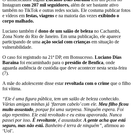
Instagram
com 207 mil seguidores,
além de ser bastante ativo
também no TikTok e outras redes sociais. Ele costuma publicar fotos
e vídeos em
festas, viagens
e na maioria das vezes
exibindo o
corpo malhado.
Luciano também é
dono de um salão de beleza
no Cachambi,
Zona Norte do Rio de Janeiro. Em uma publicação, ele aparece
participando de uma
ação social com crianças
em situação de
vulnerabilidade.
O caso foi registrado na 21ª DP, em Bonsucesso.
Luciano Dias
Baraina
foi encaminhado para o
presídio de Benfica
, onde
aguarda audiência de custódia que deve acontecer nesta sexta-feira
(7).
A mãe do adolescente disse estar
revoltada com o crime
que o filho
foi vítima.
“Ele é uma figura pública, tem um salão de beleza conhecido.
Várias amigas minhas já ‘fizeram cabelo’ com ele.
Meu filho ficou
muito assustado
, porque foi uma surpresa. Ninguém espera. Foi
algo repentino. Ele está revoltado e eu estou apavorada. Nunca
passei por isso.
É revoltante
, é assustador.
A gente acha que está
seguro, mas não está.
Banheiro é terra de ninguém”,
afirmou ao
‘Uol’.