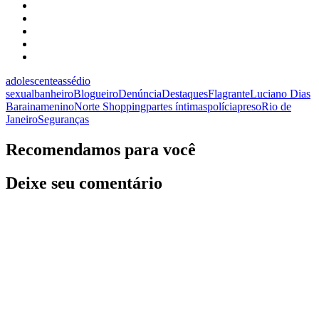
adolescente
assédio
sexual
banheiro
Blogueiro
Denúncia
Destaques
Flagrante
Luciano Dias
Baraina
menino
Norte Shopping
partes íntimas
polícia
preso
Rio de
Janeiro
Seguranças
Recomendamos para você
Deixe seu comentário