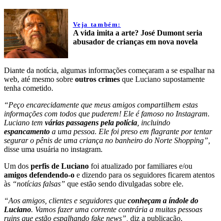
Veja também:
A vida imita a arte? José Dumont seria
abusador de crianças em nova novela
Diante da notícia, algumas informações começaram a se espalhar na
web, até mesmo sobre
outros crimes
que Luciano supostamente
tenha cometido.
“Peço encarecidamente que meus amigos compartilhem estas
informações com todos que puderem! Ele é famoso no Instagram.
Luciano tem
várias passagens pela polícia
, incluindo
espancamento
a uma pessoa. Ele foi preso em flagrante por tentar
segurar o pênis de uma criança no banheiro do Norte Shopping”,
disse uma usuária no instagram.
Um dos
perfis de Luciano
foi atualizado por familiares e/ou
amigos defendendo-o
e dizendo para os seguidores ficarem atentos
às
“notícias falsas”
que estão sendo divulgadas sobre ele.
“Aos amigos, clientes e seguidores que
conheçam a índole do
Luciano
. Vamos fazer uma corrente contrária a muitas pessoas
ruins que estão espalhando fake news”,
diz a publicação.