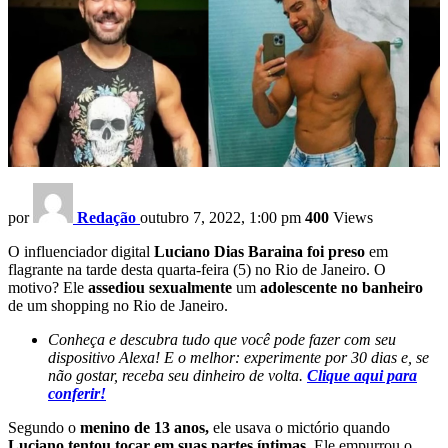
por
Redação
outubro 7, 2022, 1:00 pm
400
Views
O influenciador digital
Luciano Dias Baraina foi preso
em
flagrante na tarde desta quarta-feira (5) no Rio de Janeiro. O
motivo? Ele
assediou sexualmente
um
adolescente
no banheiro
de um shopping no Rio de Janeiro.
Conheça e descubra tudo que você pode fazer com seu
dispositivo Alexa! E o melhor: experimente por 30 dias e, se
não gostar, receba seu dinheiro de volta.
Clique aqui para
conferir!
Segundo o
menino de 13 anos,
ele usava o mictório quando
Luciano tentou tocar em suas partes íntimas.
Ele empurrou o