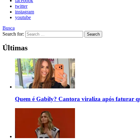
facebook
twitter
instagram
youtube
Busca
Search for:
Search
Últimas
Quem é Gabily? Cantora viraliza após faturar 