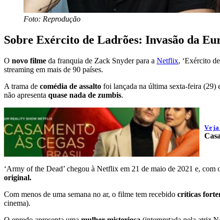
Foto: Reprodução
Sobre Exército de Ladrões: Invasão da Eu
O
novo filme
da franquia de Zack Snyder para a
Netflix
, ‘Exército d
streaming em mais de 90 países.
A trama de
comédia de assalto
foi lançada na última sexta-feira (29
não apresenta
quase nada de zumbis
.
Vej
Casa
‘Army of the Dead’ chegou à Netflix em 21 de maio de 2021 e, com o
original.
Com menos de uma semana no ar, o filme tem recebido
críticas fort
cinema).
O enredo apresenta uma
mulher misteriosa
(interpretada pela atriz 