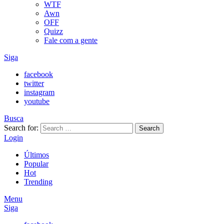
WTF
Awn
OFF
Quizz
Fale com a gente
Siga
facebook
twitter
instagram
youtube
Busca
Search for:
Search
Login
Últimos
Popular
Hot
Trending
Menu
Siga