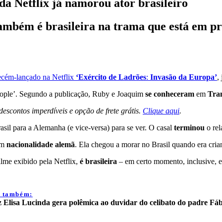
 da Netflix já namorou ator brasileiro
ambém é brasileira na trama que está em p
cém-lançado na Netflix
‘Exército de Ladrões
:
Invasão da Europa’
,
People’. Segundo a publicação, Ruby e Joaquim
se conheceram
em
Tra
scontos imperdíveis e opção de frete grátis.
Clique aqui
.
sil para a Alemanha (e vice-versa) para se ver. O casal
terminou
o re
em
nacionalidade alemã
. Ela chegou a morar no Brasil quando era cria
ilme exibido pela Netflix,
é brasileira
– em certo momento, inclusive, 
a também:
z Elisa Lucinda gera polêmica ao duvidar do celibato do padre Fá