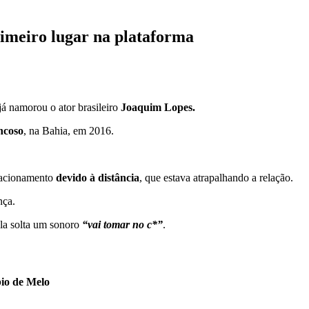
rimeiro lugar na plataforma
 já namorou o ator brasileiro
Joaquim Lopes.
ncoso
, na Bahia, em 2016.
lacionamento
devido à distância
, que estava atrapalhando a relação.
nça.
ela solta um sonoro
“vai tomar no c*”
.
bio de Melo