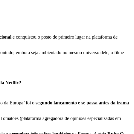
cional
e conquistou o posto de primeiro lugar na plataforma de
 Contudo, embora seja ambientado no mesmo universo dele, o filme
da Netflix?
ão da Europa’ foi o
segundo lançamento e se passa antes da trama
omatoes (plataforma agregadora de opiniões especializadas em
ela a
arrombar três cofres lendários
na Europa. A atriz
Ruby O.