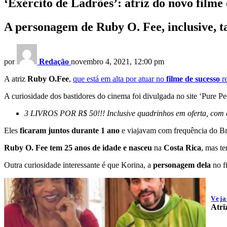
‘Exército de Ladrões’: atriz do novo filme
A personagem de Ruby O. Fee, inclusive, t
por
Redação
novembro 4, 2021, 12:00 pm
A atriz
Ruby O.Fee
,
que está em alta por atuar no
filme de sucesso
re
A curiosidade dos bastidores do cinema foi divulgada no site ‘Pure 
3 LIVROS POR R$ 50!!! Inclusive quadrinhos em oferta, com de
Eles
ficaram juntos durante 1 ano
e viajavam com frequência do Bra
Ruby O. Fee tem 25 anos de idade e nasceu
na
Costa Rica
, mas t
Outra curiosidade interessante é que Korina, a
personagem
dela
no f
Vej
Atri