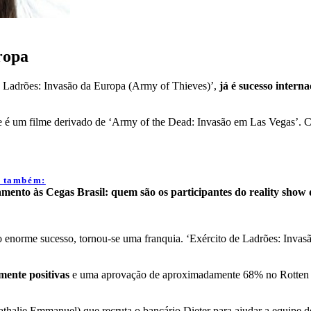
ropa
e Ladrões: Invasão da Europa (Army of Thieves)’,
já é sucesso interna
) e é um filme derivado de ‘Army of the Dead: Invasão em Las Vegas’.
a também:
mento às Cegas Brasil: quem são os participantes do reality show 
 enorme sucesso, tornou-se uma franquia. ‘Exército de Ladrões: Invas
emente positivas
e uma aprovação de aproximadamente 68% no Rotten T
Nathalie Emmanuel) que recruta o bancário Dieter para ajudar a equipe d