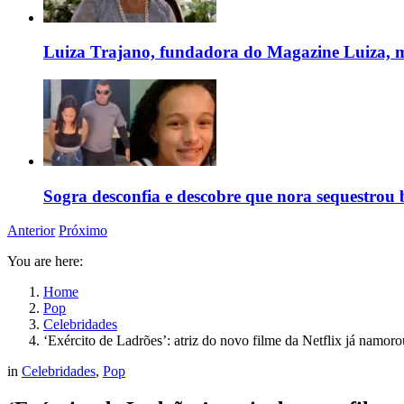
Luiza Trajano, fundadora do Magazine Luiza, m
Sogra desconfia e descobre que nora sequestrou 
Anterior
Próximo
You are here:
Home
Pop
Celebridades
‘Exército de Ladrões’: atriz do novo filme da Netflix já namorou
in
Celebridades
,
Pop