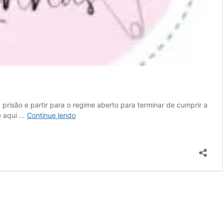
prisão e partir para o regime aberto para terminar de cumprir a
Suzane
e aqui …
Continue lendo
Von
Richthofen
abre
ateliê
de
costura
após
deixar
a
prisão