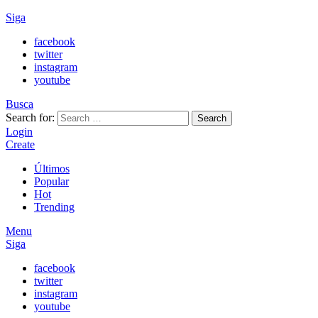
Siga
facebook
twitter
instagram
youtube
Busca
Search for:
Search
Login
Create
Últimos
Popular
Hot
Trending
Menu
Siga
facebook
twitter
instagram
youtube