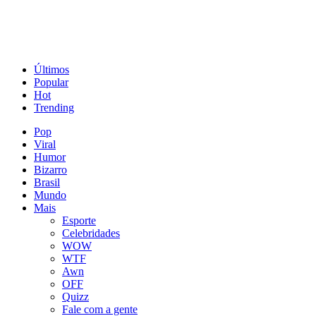
Últimos
Popular
Hot
Trending
Pop
Viral
Humor
Bizarro
Brasil
Mundo
Mais
Esporte
Celebridades
WOW
WTF
Awn
OFF
Quizz
Fale com a gente