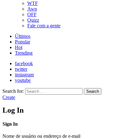
WTF
Awn
OFF
Quizz
Fale com a gente
Últimos
Popular
Hot
Trending
facebook
twitter
instagram
youtube
Search for:
Search
Create
Log In
Sign In
Nome de usuário ou endereço de e-mail