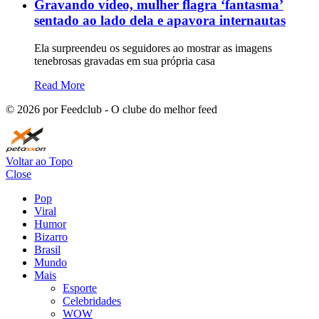
Gravando vídeo, mulher flagra ‘fantasma’
sentado ao lado dela e apavora internautas
Ela surpreendeu os seguidores ao mostrar as imagens
tenebrosas gravadas em sua própria casa
Read More
©
2026
por Feedclub - O clube do melhor feed
Voltar ao Topo
Close
Pop
Viral
Humor
Bizarro
Brasil
Mundo
Mais
Esporte
Celebridades
WOW