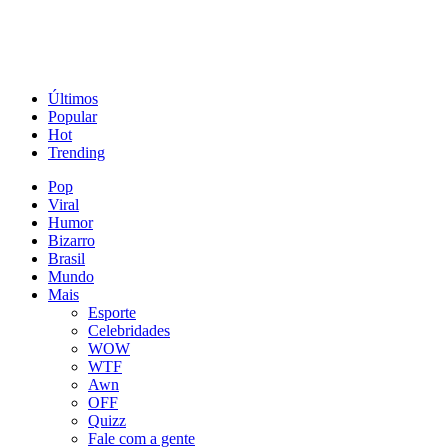
Últimos
Popular
Hot
Trending
Pop
Viral
Humor
Bizarro
Brasil
Mundo
Mais
Esporte
Celebridades
WOW
WTF
Awn
OFF
Quizz
Fale com a gente