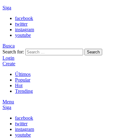
Siga
facebook
twitter
instagram
youtube
Busca
Search for:
Search
Login
Create
Últimos
Popular
Hot
Trending
Menu
Siga
facebook
twitter
instagram
youtube