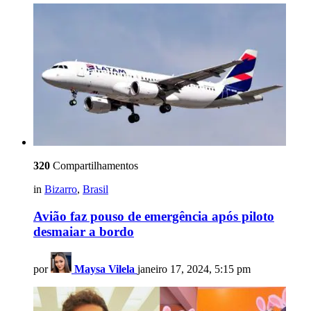
320
Compartilhamentos
in
Bizarro
,
Brasil
Avião faz pouso de emergência após piloto
desmaiar a bordo
por
Maysa Vilela
janeiro 17, 2024, 5:15 pm