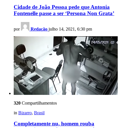
Cidade de João Pessoa pede que Antonia
Fontenelle passe a ser ‘Persona Non Grata’
por
Redação
julho 14, 2021, 6:30 pm
320
Compartilhamentos
in
Bizarro
,
Brasil
Completamente nu, homem rouba