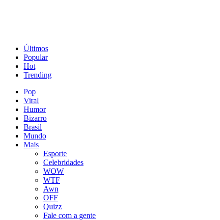
Últimos
Popular
Hot
Trending
Pop
Viral
Humor
Bizarro
Brasil
Mundo
Mais
Esporte
Celebridades
WOW
WTF
Awn
OFF
Quizz
Fale com a gente