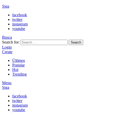
Siga
facebook
twitter
instagram
youtube
Busca
Search for:
Search
Login
Create
Últimos
Popular
Hot
Trending
Menu
Siga
facebook
twitter
instagram
youtube