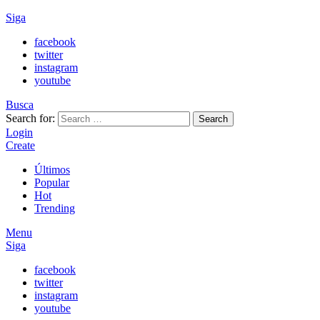
Siga
facebook
twitter
instagram
youtube
Busca
Search for:
Search
Login
Create
Últimos
Popular
Hot
Trending
Menu
Siga
facebook
twitter
instagram
youtube