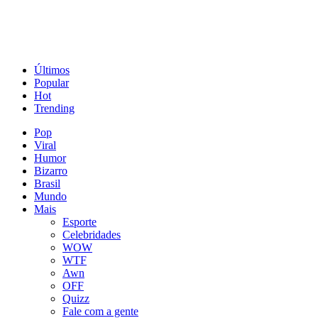
Últimos
Popular
Hot
Trending
Pop
Viral
Humor
Bizarro
Brasil
Mundo
Mais
Esporte
Celebridades
WOW
WTF
Awn
OFF
Quizz
Fale com a gente