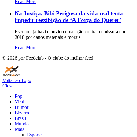
Read More
Na Justiça, Bibi Perigosa da vida real tenta
impedir reexibição de ‘A Força do Querer’
Escritora já havia movido uma ação contra a emissora em
2018 por danos materiais e morais
Read More
©
2026
por Feedclub - O clube do melhor feed
Voltar ao Topo
Close
Pop
Viral
Humor
Bizarro
Brasil
Mundo
Mais
Esporte