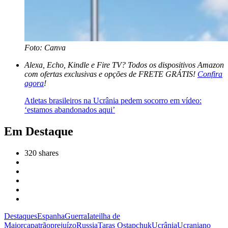
Foto: Canva
Alexa, Echo, Kindle e Fire TV? Todos os dispositivos Amazon
com ofertas exclusivas e opções de FRETE GRÁTIS!
Confira
agora
!
Atletas brasileiros na Ucrânia pedem socorro em vídeo:
‘estamos abandonados aqui’
Em Destaque
320
shares
Destaques
Espanha
Guerra
Iate
ilha de
Maiorca
patrão
prejuízo
Russia
Taras Ostapchuk
Ucrânia
Ucraniano