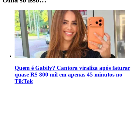
Olha só isso…
Quem é Gabily? Cantora viraliza após faturar
quase R$ 800 mil em apenas 45 minutos no
TikTok