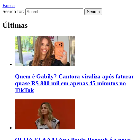
Busca
Search for:
Search
Últimas
Quem é Gabily? Cantora viraliza após faturar
quase R$ 800 mil em apenas 45 minutos no
TikTok
OLHA ELAAA! Ana Paula Renault é a nova