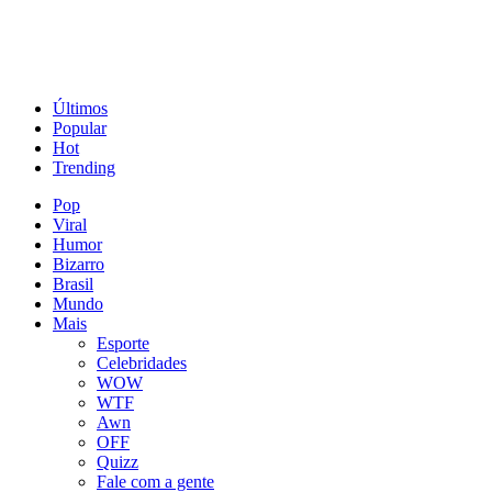
Últimos
Popular
Hot
Trending
Pop
Viral
Humor
Bizarro
Brasil
Mundo
Mais
Esporte
Celebridades
WOW
WTF
Awn
OFF
Quizz
Fale com a gente