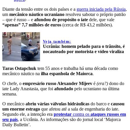
Diante da tensão entre os dois países e a
guerra iniciada pela Rússia
,
um
mecânico náutico ucraniano
resolveu sabotar o próprio patrão
– que é russo – e
afundou de propósito o iate
dele, que vale
“apenas” 7,7 milhões de euros
(cerca de R$ 43,2 milhões).
Veja também:
Ucrânia: homem pelado para o trânsito, é
nocauteado por motorista e vídeo viraliza
Taras Ostapchuk
tem 55 anos e trabalha há uma década como
mecânico náutico na
ilha espanhola de Maiorca
.
O chefe, o
empresário russo Alexander Mijeev
é
(era?)
dono do
iate Lady Anastasia, que foi
afundado
pelo ucraniano na última
semana.
O mecânico
abriu várias válvulas hidráulicas
do barco e
causou
um enorme estrago
que afetou até a sala de engenharia do iate.
Segundo ele, a intenção era
protestar
contra os
ataques russos em
seu país
, a Ucrânia. As informações são do jornal local ‘Majorca
Daily Bulletin’.