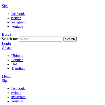
Siga
facebook
twitter
instagram
youtube
Busca
Search for:
Search
Login
Create
Últimos
Popular
Hot
Trending
Menu
Siga
facebook
twitter
instagram
youtube