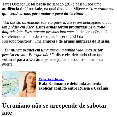
Taras Ostapchuk
foi preso
no sábado (26) e passou por uma
audiência de liberdade
, na qual disse que Mijeev é
“
um criminoso
que vende armas para matar o povo da Ucrânia
“
.
“Eu assisto as notícias sobre a guerra. Eu vi um helicóptero atacar
um prédio em Kiev.
Essas armas foram produzidas pelo dono
daquele iate
. Eles atacam pessoas inocentes”,
declarou Ostapchuk,
se referindo ao fato de o seu patrão ser o CEO da
Rossoboronexport, uma
empresa de armas militares da Rússia
.
“
Eu nunca peguei em uma arma
na minha vida,
mas se for
preciso eu vou
. Por que não?”
, disse ele, deixando claro que
voltaria para a Ucrânia
para se juntar aos outros homens na
guerra.
Veja também:
Rafa Kalimann é detonada ao tentar
explicar conflito entre Rússia e Ucrânia
Ucraniano não se arrepende de sabotar
iate