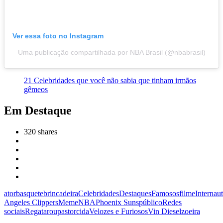
Ver essa foto no Instagram
Uma publicação compartilhada por NBA Brasil (@nbabrasil)
21 Celebridades que você não sabia que tinham irmãos
gêmeos
Em Destaque
320
shares
ator
basquete
brincadeira
Celebridades
Destaques
Famosos
filme
Internau
Angeles Clippers
Meme
NBA
Phoenix Suns
público
Redes
sociais
Regata
roupas
torcida
Velozes e Furiosos
Vin Diesel
zoeira