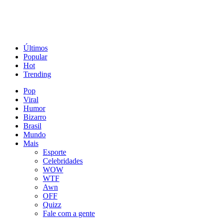
Últimos
Popular
Hot
Trending
Pop
Viral
Humor
Bizarro
Brasil
Mundo
Mais
Esporte
Celebridades
WOW
WTF
Awn
OFF
Quizz
Fale com a gente