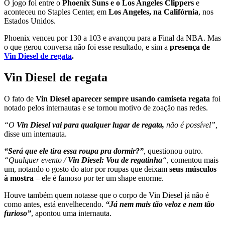
O jogo foi entre o
Phoenix Suns e o Los Angeles Clippers
e
aconteceu no Staples Center, em
Los Angeles, na Califórnia
, nos
Estados Unidos.
Phoenix venceu por 130 a 103 e avançou para a Final da NBA. Mas
o que gerou conversa não foi esse resultado, e sim a
presença de
Vin Diesel de regata
.
Vin Diesel de regata
O fato de
Vin Diesel aparecer sempre usando camiseta regata
foi
notado pelos internautas e se tornou motivo de zoação nas redes.
“O
Vin Diesel vai para qualquer lugar de regata,
não é possível”,
disse um internauta.
“Será que ele tira essa roupa pra dormir?”
,
questionou outro.
“Qualquer evento /
Vin Diesel: Vou de regatinha
“,
comentou mais
um, notando o gosto do ator por roupas que deixam
seus músculos
à mostra
– ele é famoso por ter um shape enorme.
Houve também quem notasse que o corpo de Vin Diesel já não é
como antes, está envelhecendo.
“Já nem mais tão veloz e nem tão
furioso”
, apontou uma internauta.