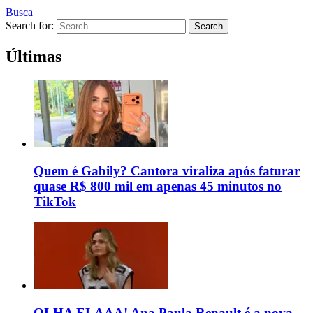
Busca
Search for:
Search
Últimas
Quem é Gabily? Cantora viraliza após faturar
quase R$ 800 mil em apenas 45 minutos no
TikTok
OLHA ELAAA! Ana Paula Renault é a nova