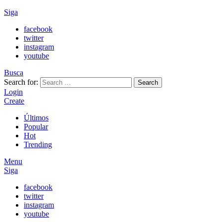
Siga
facebook
twitter
instagram
youtube
Busca
Search for:
Search
Login
Create
Últimos
Popular
Hot
Trending
Menu
Siga
facebook
twitter
instagram
youtube