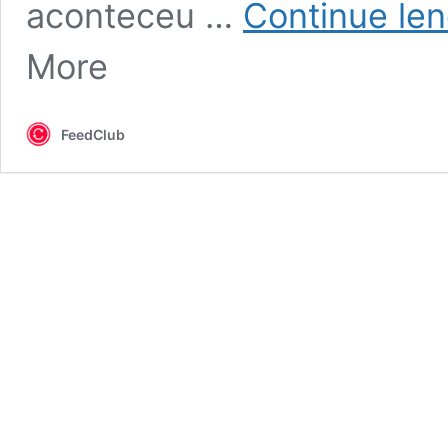
aconteceu …
Continue le
More
FeedClub