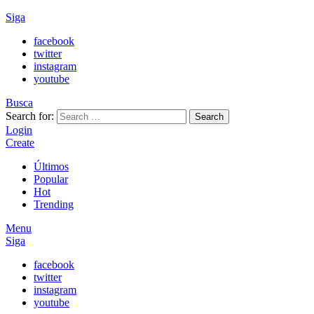
Siga
facebook
twitter
instagram
youtube
Busca
Search for:
Search
Login
Create
Últimos
Popular
Hot
Trending
Menu
Siga
facebook
twitter
instagram
youtube