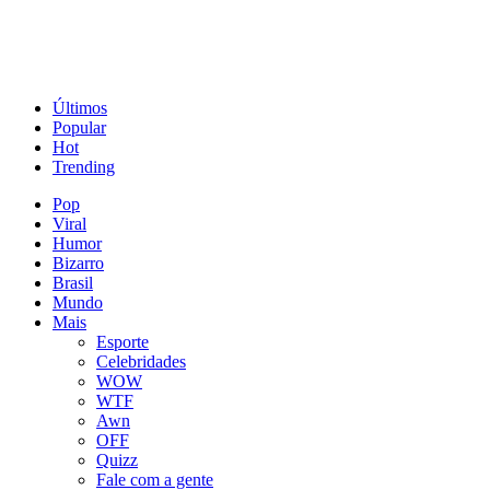
Últimos
Popular
Hot
Trending
Pop
Viral
Humor
Bizarro
Brasil
Mundo
Mais
Esporte
Celebridades
WOW
WTF
Awn
OFF
Quizz
Fale com a gente