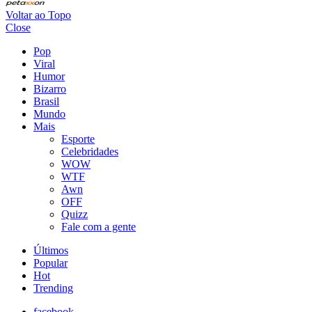
Voltar ao Topo
Close
Pop
Viral
Humor
Bizarro
Brasil
Mundo
Mais
Esporte
Celebridades
WOW
WTF
Awn
OFF
Quizz
Fale com a gente
Últimos
Popular
Hot
Trending
facebook