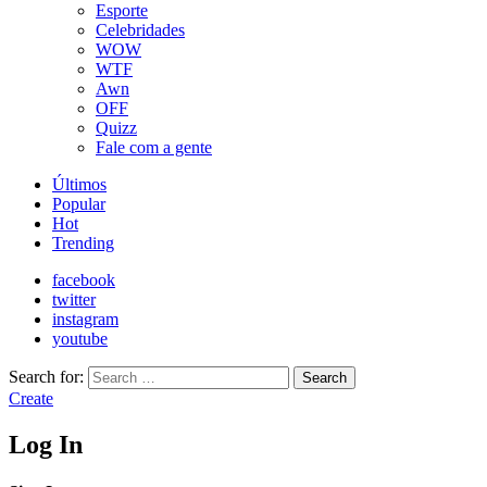
Esporte
Celebridades
WOW
WTF
Awn
OFF
Quizz
Fale com a gente
Últimos
Popular
Hot
Trending
facebook
twitter
instagram
youtube
Search for:
Search
Create
Log In