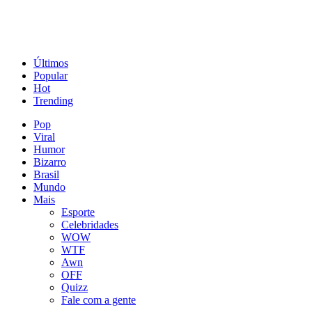
Últimos
Popular
Hot
Trending
Pop
Viral
Humor
Bizarro
Brasil
Mundo
Mais
Esporte
Celebridades
WOW
WTF
Awn
OFF
Quizz
Fale com a gente