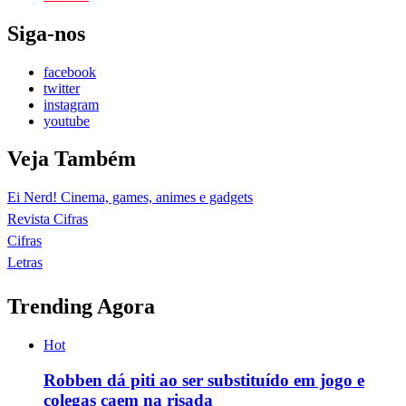
Siga-nos
facebook
twitter
instagram
youtube
Veja Também
Ei Nerd! Cinema, games, animes e gadgets
Revista Cifras
Cifras
Letras
Trending Agora
Hot
Robben dá piti ao ser substituído em jogo e
colegas caem na risada