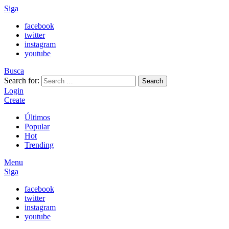
Siga
facebook
twitter
instagram
youtube
Busca
Search for:
Search
Login
Create
Últimos
Popular
Hot
Trending
Menu
Siga
facebook
twitter
instagram
youtube