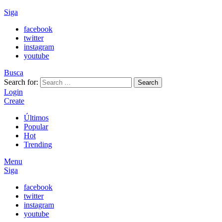
Siga
facebook
twitter
instagram
youtube
Busca
Search for:
Search
Login
Create
Últimos
Popular
Hot
Trending
Menu
Siga
facebook
twitter
instagram
youtube