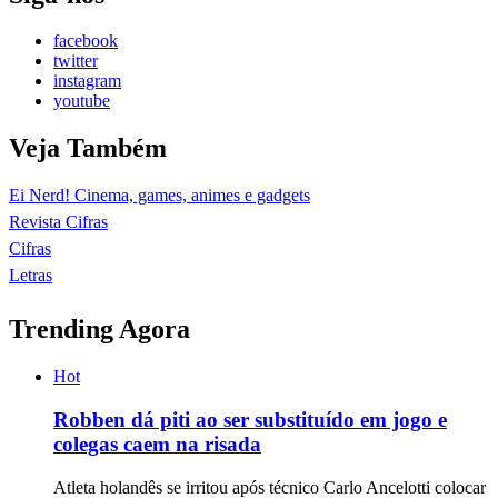
facebook
twitter
instagram
youtube
Veja Também
Ei Nerd! Cinema, games, animes e gadgets
Revista Cifras
Cifras
Letras
Trending Agora
Hot
Robben dá piti ao ser substituído em jogo e
colegas caem na risada
Atleta holandês se irritou após técnico Carlo Ancelotti colocar