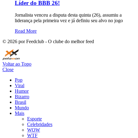
Líder do BBB 26!
Jornalista venceu a disputa desta quinta (26), assumiu a
liderança pela primeira vez e já definiu seu alvo no jogo
Read More
©
2026
por Feedclub - O clube do melhor feed
Voltar ao Topo
Close
Pop
Viral
Humor
Bizarro
Brasil
Mundo
Mais
Esporte
Celebridades
WOW
WTF