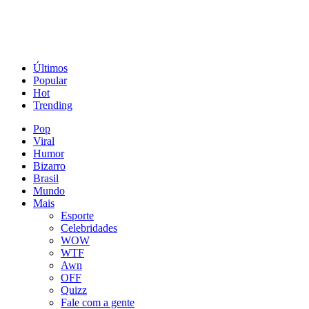
Últimos
Popular
Hot
Trending
Pop
Viral
Humor
Bizarro
Brasil
Mundo
Mais
Esporte
Celebridades
WOW
WTF
Awn
OFF
Quizz
Fale com a gente