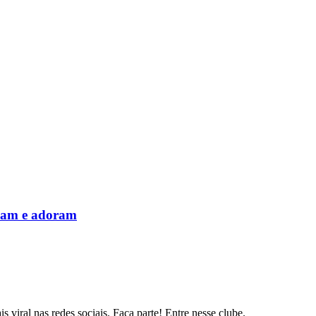
usam e adoram
s viral nas redes sociais. Faça parte! Entre nesse clube.