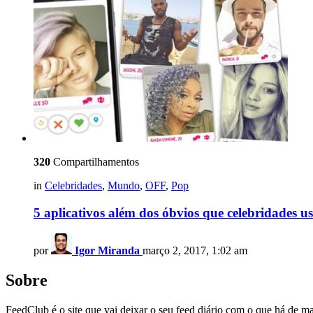
320
Compartilhamentos
in
Celebridades
,
Mundo
,
OFF
,
Pop
5 aplicativos além dos óbvios que celebridades 
por
Igor Miranda
março 2, 2017, 1:02 am
Sobre
FeedClub é o site que vai deixar o seu feed diário com o que há de mai