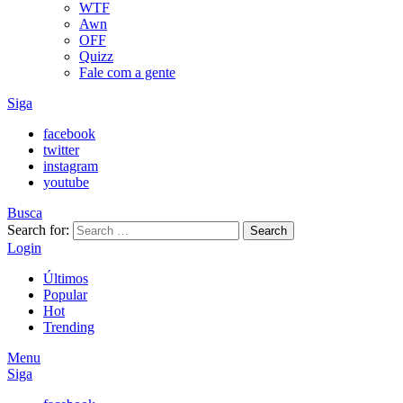
WTF
Awn
OFF
Quizz
Fale com a gente
Siga
facebook
twitter
instagram
youtube
Busca
Search for:
Search
Login
Últimos
Popular
Hot
Trending
Menu
Siga