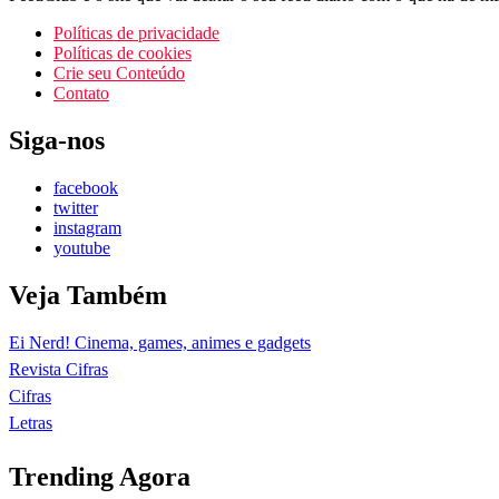
Políticas de privacidade
Políticas de cookies
Crie seu Conteúdo
Contato
Siga-nos
facebook
twitter
instagram
youtube
Veja Também
Ei Nerd! Cinema, games, animes e gadgets
Revista Cifras
Cifras
Letras
Trending Agora