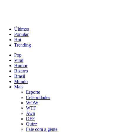
Últimos
Popular
Hot
Trending
Pop
Viral
Humor
Bizarro
Brasil
Mundo
Mais
Esporte
Celebridades
WOW
WTF
Awn
OFF
Quizz
Fale com a gente