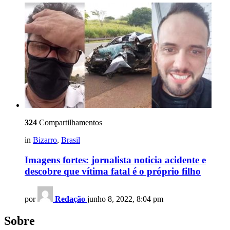
324
Compartilhamentos
in
Bizarro
,
Brasil
Imagens fortes: jornalista noticia acidente e
descobre que vítima fatal é o próprio filho
por
Redação
junho 8, 2022, 8:04 pm
Sobre