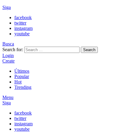
Siga
facebook
twitter
instagram
youtube
Busca
Search for:
Search
Login
Create
Últimos
Popular
Hot
Trending
Menu
Siga
facebook
twitter
instagram
youtube