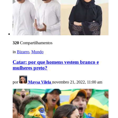
320
Compartilhamentos
in
Bizarro
,
Mundo
Catar: por que homens vestem branco e
mulheres preto?
por
Maysa Vilela
novembro 21, 2022, 11:00 am