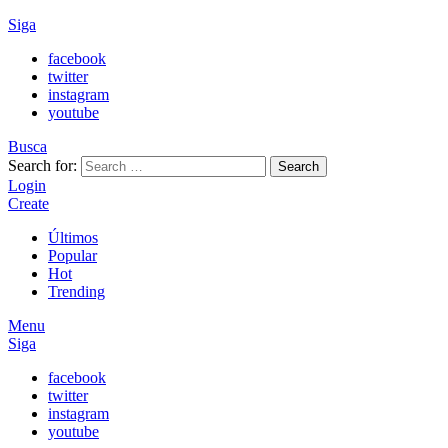
Siga
facebook
twitter
instagram
youtube
Busca
Search for:
Search
Login
Create
Últimos
Popular
Hot
Trending
Menu
Siga
facebook
twitter
instagram
youtube