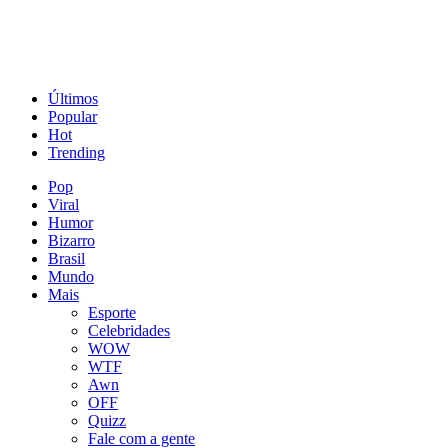
Últimos
Popular
Hot
Trending
Pop
Viral
Humor
Bizarro
Brasil
Mundo
Mais
Esporte
Celebridades
WOW
WTF
Awn
OFF
Quizz
Fale com a gente