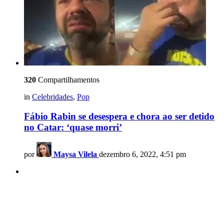
320
Compartilhamentos
in
Celebridades
,
Pop
Fábio Rabin se desespera e chora ao ser detido
no Catar: ‘quase morri’
por
Maysa Vilela
dezembro 6, 2022, 4:51 pm