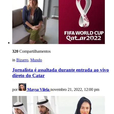
320
Compartilhamentos
in
Bizarro
,
Mundo
Jornalista é assaltada durante entrada ao vivo
direto do Catar
por
Maysa Vilela
novembro 21, 2022, 12:00 pm