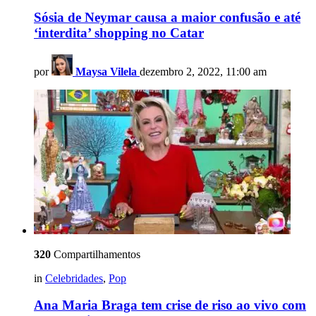
Sósia de Neymar causa a maior confusão e até
‘interdita’ shopping no Catar
por
Maysa Vilela
dezembro 2, 2022, 11:00 am
320
Compartilhamentos
in
Celebridades
,
Pop
Ana Maria Braga tem crise de riso ao vivo com