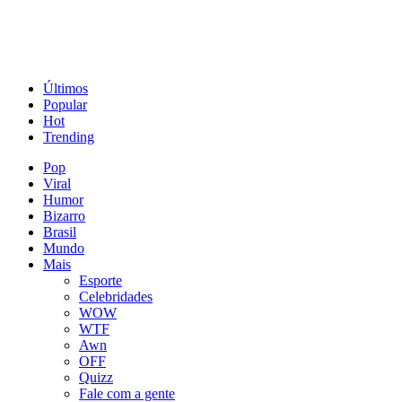
Últimos
Popular
Hot
Trending
Pop
Viral
Humor
Bizarro
Brasil
Mundo
Mais
Esporte
Celebridades
WOW
WTF
Awn
OFF
Quizz
Fale com a gente