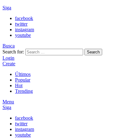
Siga
facebook
twitter
instagram
youtube
Busca
Search for:
Search
Login
Create
Últimos
Popular
Hot
Trending
Menu
Siga
facebook
twitter
instagram
youtube