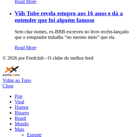
Read More
Viih Tube revela estupro aos 16 anos e dá a
entender que foi alguém famoso
Sem citar nomes, ex-BBB escreveu no livro recém-lançado
que o estuprador trabalha “no mesmo meio” que ela
Read More
©
2026
por Feedclub - O clube do melhor feed
Voltar ao Topo
Close
Pop
Viral
Humor
Bizarro
Brasil
Mundo
Mais
Esporte