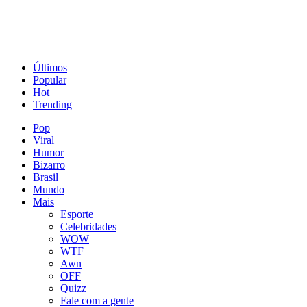
Últimos
Popular
Hot
Trending
Pop
Viral
Humor
Bizarro
Brasil
Mundo
Mais
Esporte
Celebridades
WOW
WTF
Awn
OFF
Quizz
Fale com a gente