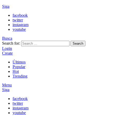
Siga
facebook
twitter
instagram
youtube
Busca
Search for:
Search
Login
Create
Últimos
Popular
Hot
Trending
Menu
Siga
facebook
twitter
instagram
youtube