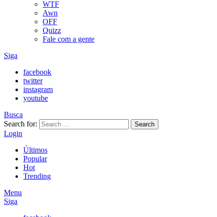
WTF
Awn
OFF
Quizz
Fale com a gente
Siga
facebook
twitter
instagram
youtube
Busca
Search for:
Search
Login
Últimos
Popular
Hot
Trending
Menu
Siga