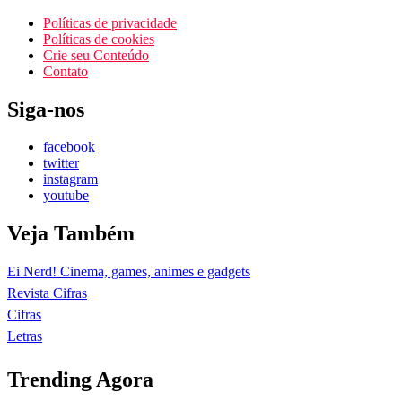
Políticas de privacidade
Políticas de cookies
Crie seu Conteúdo
Contato
Siga-nos
facebook
twitter
instagram
youtube
Veja Também
Ei Nerd! Cinema, games, animes e gadgets
Revista Cifras
Cifras
Letras
Trending Agora