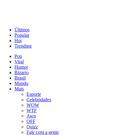
Últimos
Popular
Hot
Trending
Pop
Viral
Humor
Bizarro
Brasil
Mundo
Mais
Esporte
Celebridades
WOW
WTF
Awn
OFF
Quizz
Fale com a gente