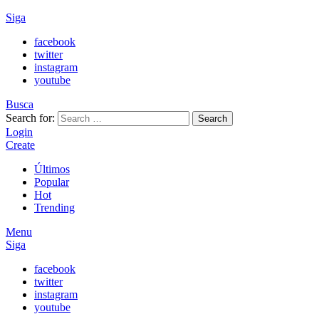
Siga
facebook
twitter
instagram
youtube
Busca
Search for:
Search
Login
Create
Últimos
Popular
Hot
Trending
Menu
Siga
facebook
twitter
instagram
youtube