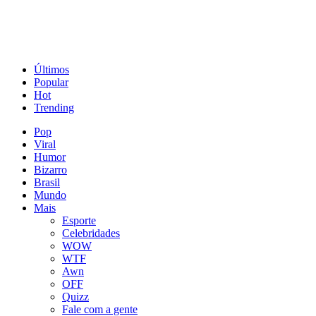
Últimos
Popular
Hot
Trending
Pop
Viral
Humor
Bizarro
Brasil
Mundo
Mais
Esporte
Celebridades
WOW
WTF
Awn
OFF
Quizz
Fale com a gente