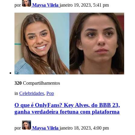
por
Maysa Vilela
janeiro 19, 2023, 5:41 pm
320
Compartilhamentos
in
Celebridades
,
Pop
O que é OnlyFans? Key Alves, do BBB 23,
ganha verdadeira fortuna com plataforma
por
Maysa Vilela
janeiro 18, 2023, 4:00 pm