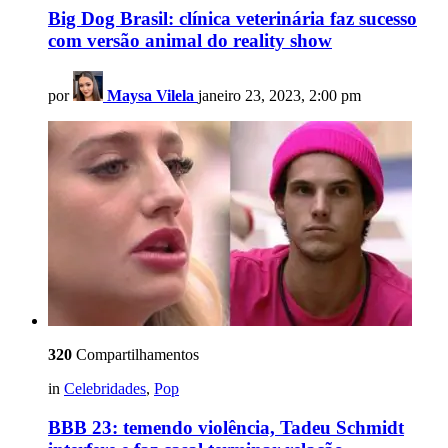
Big Dog Brasil: clínica veterinária faz sucesso
com versão animal do reality show
por
Maysa Vilela
janeiro 23, 2023, 2:00 pm
320
Compartilhamentos
in
Celebridades
,
Pop
BBB 23: temendo violência, Tadeu Schmidt