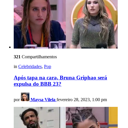
321
Compartilhamentos
in
Celebridades
,
Pop
Após tapa na cara, Bruna Griphao será
expulsa do BBB 23?
por
Maysa Vilela
fevereiro 28, 2023, 1:00 pm