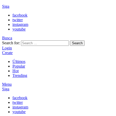
Siga
facebook
twitter
instagram
youtube
Busca
Search for:
Search
Login
Create
Últimos
Popular
Hot
Trending
Menu
Siga
facebook
twitter
instagram
youtube