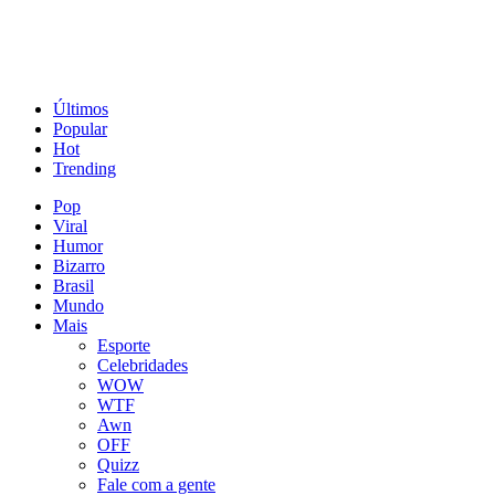
Últimos
Popular
Hot
Trending
Pop
Viral
Humor
Bizarro
Brasil
Mundo
Mais
Esporte
Celebridades
WOW
WTF
Awn
OFF
Quizz
Fale com a gente