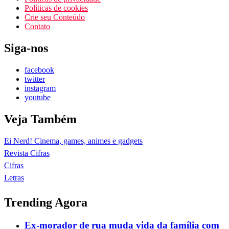
Políticas de cookies
Crie seu Conteúdo
Contato
Siga-nos
facebook
twitter
instagram
youtube
Veja Também
Ei Nerd! Cinema, games, animes e gadgets
Revista Cifras
Cifras
Letras
Trending Agora
Ex-morador de rua muda vida da família com