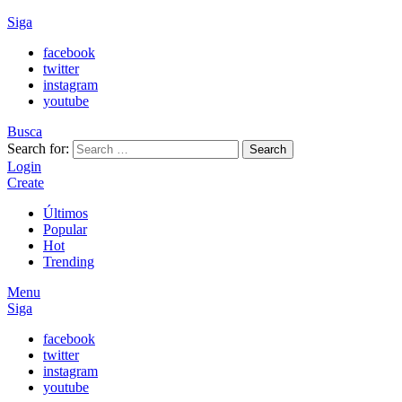
Siga
facebook
twitter
instagram
youtube
Busca
Search for:
Search
Login
Create
Últimos
Popular
Hot
Trending
Menu
Siga
facebook
twitter
instagram
youtube