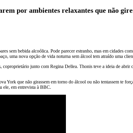
rarem por ambientes relaxantes que não gir
bares sem bebida alcoólica. Pode parecer estranho, mas em cidades c
ço, uma nova opção de vida noturna sem álcool tem atraído uma client
oproprietário junto com Regina Dellea. Thonis teve a ideia de abrir 
va York que não girassem em torno do álcool ou não tentassem te forç
ou ele, em entrevista à BBC.