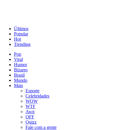
Últimos
Popular
Hot
Trending
Pop
Viral
Humor
Bizarro
Brasil
Mundo
Mais
Esporte
Celebridades
WOW
WTF
Awn
OFF
Quizz
Fale com a gente