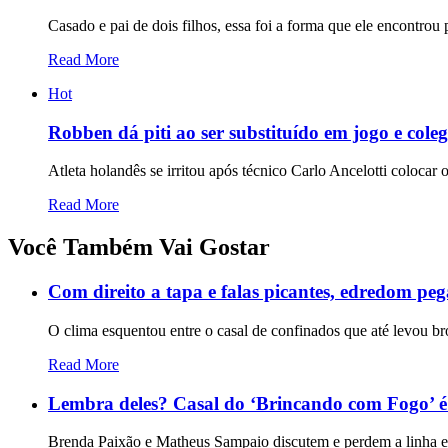
Casado e pai de dois filhos, essa foi a forma que ele encontrou 
Read More
Hot
Robben dá piti ao ser substituído em jogo e cole
Atleta holandês se irritou após técnico Carlo Ancelotti coloca
Read More
Você Também Vai Gostar
Com direito a tapa e falas picantes, edredom pe
O clima esquentou entre o casal de confinados que até levou b
Read More
Lembra deles? Casal do ‘Brincando com Fogo’ é
Brenda Paixão e Matheus Sampaio discutem e perdem a linha e