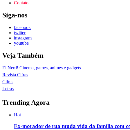
Contato
Siga-nos
facebook
twitter
instagram
youtube
Veja Também
Ei Nerd! Cinema, games, animes e gadgets
Revista Cifras
Cifras
Letras
Trending Agora
Hot
Ex-morador de rua muda vida da família com c