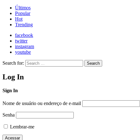
Últimos
Popular
Hot
Trending
facebook
twitter
instagram
youtube
Search for:
Search
Log In
Sign In
Nome de usuário ou endereço de e-mail
Senha
Lembrar-me