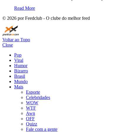
Read More
©
2026
por Feedclub - O clube do melhor feed
Voltar ao Topo
Close
Pop
Viral
Humor
Bizarro
Brasil
Mundo
Mais
Esporte
Celebridades
WOW
WTF
Awn
OFF
Quizz
Fale com a gente