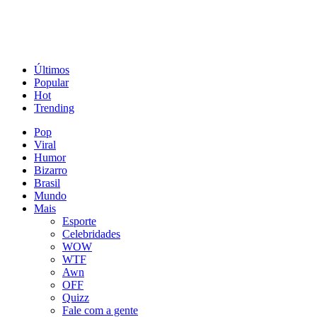
Últimos
Popular
Hot
Trending
Pop
Viral
Humor
Bizarro
Brasil
Mundo
Mais
Esporte
Celebridades
WOW
WTF
Awn
OFF
Quizz
Fale com a gente