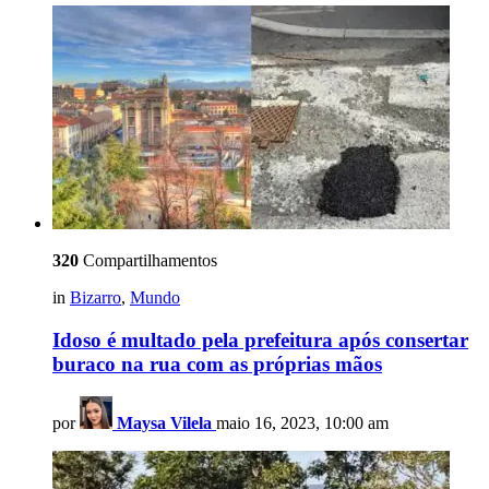
320
Compartilhamentos
in
Bizarro
,
Mundo
Idoso é multado pela prefeitura após consertar
buraco na rua com as próprias mãos
por
Maysa Vilela
maio 16, 2023, 10:00 am