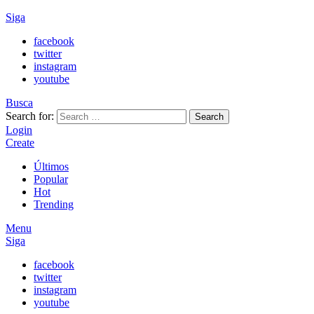
Siga
facebook
twitter
instagram
youtube
Busca
Search for:
Search
Login
Create
Últimos
Popular
Hot
Trending
Menu
Siga
facebook
twitter
instagram
youtube