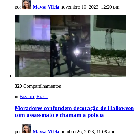
por
Maysa Vilela
novembro 10, 2023, 12:20 pm
320
Compartilhamentos
in
Bizarro
,
Brasil
Moradores confundem decoração de Halloween
com assassinato e chamam a polícia
por
Maysa Vilela
outubro 26, 2023, 11:08 am