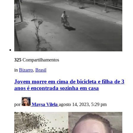
325
Compartilhamentos
in
Bizarro
,
Brasil
Jovem morre em cima de bicicleta e filha de 3
anos é encontrada sozinha em casa
por
Maysa Vilela
agosto 14, 2023, 5:29 pm