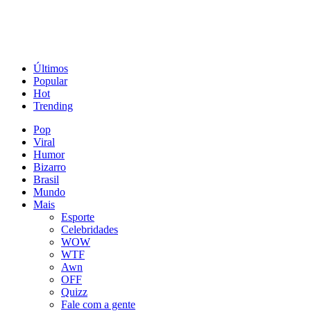
Últimos
Popular
Hot
Trending
Pop
Viral
Humor
Bizarro
Brasil
Mundo
Mais
Esporte
Celebridades
WOW
WTF
Awn
OFF
Quizz
Fale com a gente