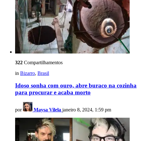
322
Compartilhamentos
in
Bizarro
,
Brasil
Idoso sonha com ouro, abre buraco na cozinha
para procurar e acaba morto
por
Maysa Vilela
janeiro 8, 2024, 1:59 pm