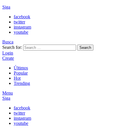
Siga
facebook
twitter
instagram
youtube
Busca
Search for:
Search
Login
Create
Últimos
Popular
Hot
Trending
Menu
Siga
facebook
twitter
instagram
youtube