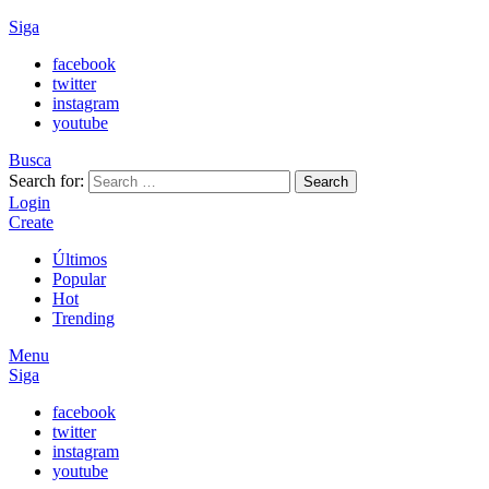
Siga
facebook
twitter
instagram
youtube
Busca
Search for:
Search
Login
Create
Últimos
Popular
Hot
Trending
Menu
Siga
facebook
twitter
instagram
youtube