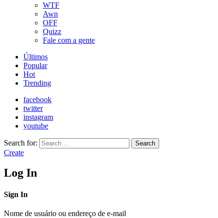
WTF
Awn
OFF
Quizz
Fale com a gente
Últimos
Popular
Hot
Trending
facebook
twitter
instagram
youtube
Search for:
Search
Create
Log In
Sign In
Nome de usuário ou endereço de e-mail