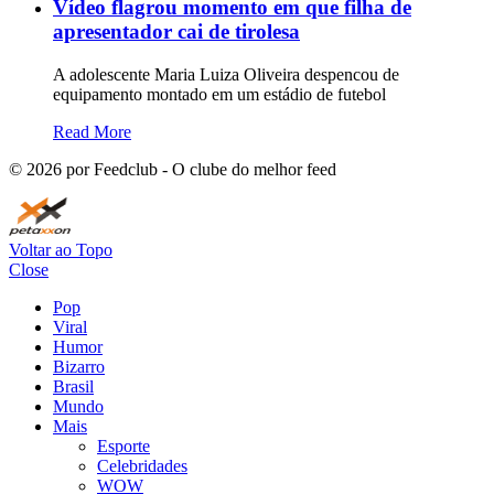
Vídeo flagrou momento em que filha de
apresentador cai de tirolesa
A adolescente Maria Luiza Oliveira despencou de
equipamento montado em um estádio de futebol
Read More
©
2026
por Feedclub - O clube do melhor feed
Voltar ao Topo
Close
Pop
Viral
Humor
Bizarro
Brasil
Mundo
Mais
Esporte
Celebridades
WOW