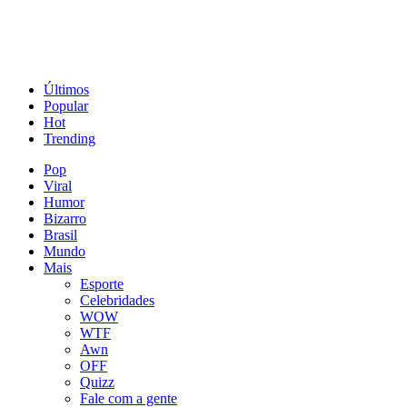
Últimos
Popular
Hot
Trending
Pop
Viral
Humor
Bizarro
Brasil
Mundo
Mais
Esporte
Celebridades
WOW
WTF
Awn
OFF
Quizz
Fale com a gente