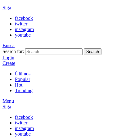
Siga
facebook
twitter
instagram
youtube
Busca
Search for:
Search
Login
Create
Últimos
Popular
Hot
Trending
Menu
Siga
facebook
twitter
instagram
youtube