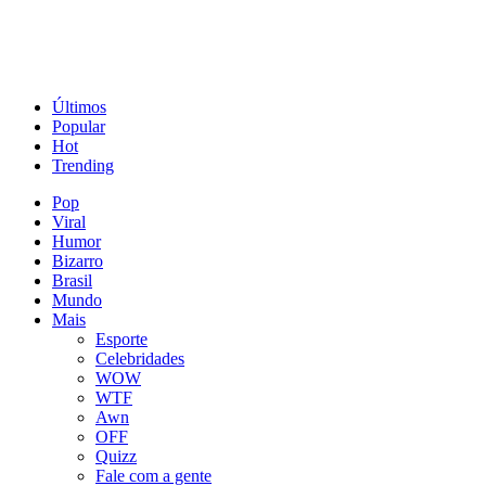
Últimos
Popular
Hot
Trending
Pop
Viral
Humor
Bizarro
Brasil
Mundo
Mais
Esporte
Celebridades
WOW
WTF
Awn
OFF
Quizz
Fale com a gente