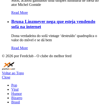
Mion, acabou ganhando uma simples luminária de mesa do
ator Michel Gomide
Read More
Bruna Linzmeyer nega que esteja vendendo
sofá na internet
Dona verdadeira do sofá vintage ‘destruído’ quadruplica o
valor do móvel e se dá bem
Read More
©
2026
por Feedclub - O clube do melhor feed
Voltar ao Topo
Close
Pop
Viral
Humor
Bizarro
Brasil