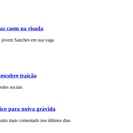
gas caem na risada
r o jovem Sanches em sua vaga
escobre traição
redes sociais
ico para noiva grávida
sunto mais comentado nos últimos dias