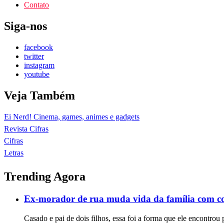
Contato
Siga-nos
facebook
twitter
instagram
youtube
Veja Também
Ei Nerd! Cinema, games, animes e gadgets
Revista Cifras
Cifras
Letras
Trending Agora
Ex-morador de rua muda vida da família com c
Casado e pai de dois filhos, essa foi a forma que ele encontrou 