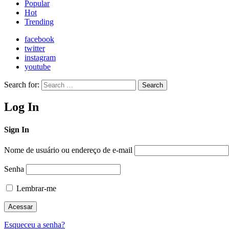
Popular
Hot
Trending
facebook
twitter
instagram
youtube
Search for:
Search
Log In
Sign In
Nome de usuário ou endereço de e-mail
Senha
Lembrar-me
Esqueceu a senha?