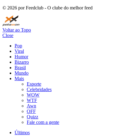
©
2026
por Feedclub - O clube do melhor feed
Voltar ao Topo
Close
Pop
Viral
Humor
Bizarro
Brasil
Mundo
Mais
Esporte
Celebridades
WOW
WTF
Awn
OFF
Quizz
Fale com a gente
Últimos