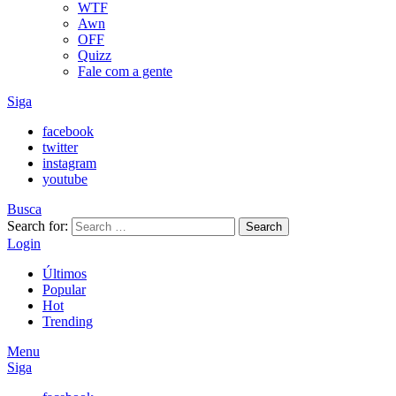
WTF
Awn
OFF
Quizz
Fale com a gente
Siga
facebook
twitter
instagram
youtube
Busca
Search for:
Search
Login
Últimos
Popular
Hot
Trending
Menu
Siga