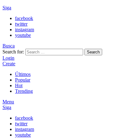
Siga
facebook
twitter
instagram
youtube
Busca
Search for:
Search
Login
Create
Últimos
Popular
Hot
Trending
Menu
Siga
facebook
twitter
instagram
youtube