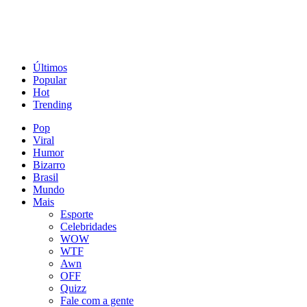
Últimos
Popular
Hot
Trending
Pop
Viral
Humor
Bizarro
Brasil
Mundo
Mais
Esporte
Celebridades
WOW
WTF
Awn
OFF
Quizz
Fale com a gente