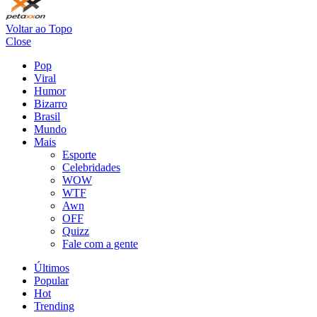
Voltar ao Topo
Close
Pop
Viral
Humor
Bizarro
Brasil
Mundo
Mais
Esporte
Celebridades
WOW
WTF
Awn
OFF
Quizz
Fale com a gente
Últimos
Popular
Hot
Trending