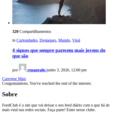
320
Compartilhamentos
in
Curiosidades
,
Destaques
,
Mundo
,
Viral
4 signos que sempre parecem mais jovens do
que são
por
renanralts
junho 3, 2026, 12:00 pm
Carregue Mais
Congratulations. You've reached the end of the internet.
Sobre
FeedClub é o site que vai deixar o seu feed diário com o que há de
mais viral nas redes sociais. Faça parte! Entre nesse clube.