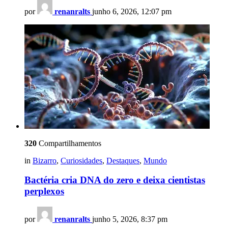
por
renanralts
junho 6, 2026, 12:07 pm
320
Compartilhamentos
in
Bizarro
,
Curiosidades
,
Destaques
,
Mundo
Bactéria cria DNA do zero e deixa cientistas
perplexos
por
renanralts
junho 5, 2026, 8:37 pm