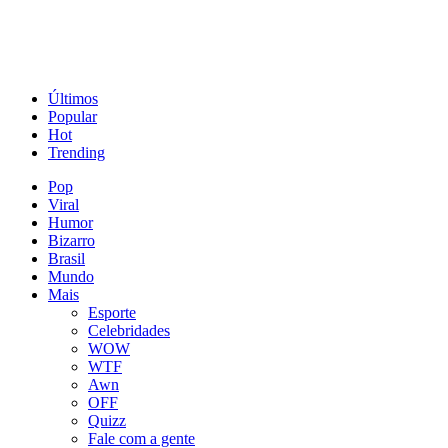
Últimos
Popular
Hot
Trending
Pop
Viral
Humor
Bizarro
Brasil
Mundo
Mais
Esporte
Celebridades
WOW
WTF
Awn
OFF
Quizz
Fale com a gente