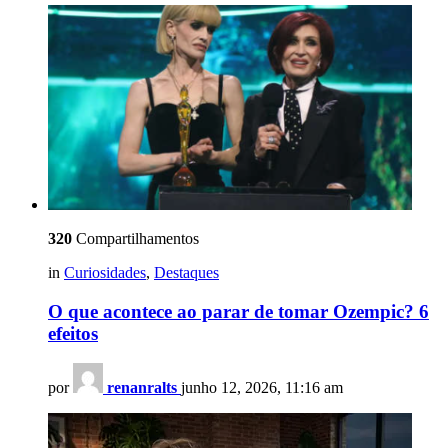
320
Compartilhamentos
in
Curiosidades
,
Destaques
O que acontece ao parar de tomar Ozempic? 6
efeitos
por
renanralts
junho 12, 2026, 11:16 am