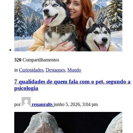
320
Compartilhamentos
in
Curiosidades
,
Destaques
,
Mundo
7 qualidades de quem fala com o pet, segundo a
psicologia
por
renanralts
junho 5, 2026, 3:04 pm