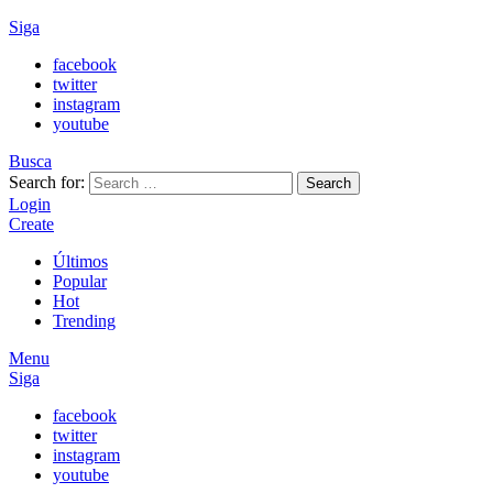
Siga
facebook
twitter
instagram
youtube
Busca
Search for:
Search
Login
Create
Últimos
Popular
Hot
Trending
Menu
Siga
facebook
twitter
instagram
youtube