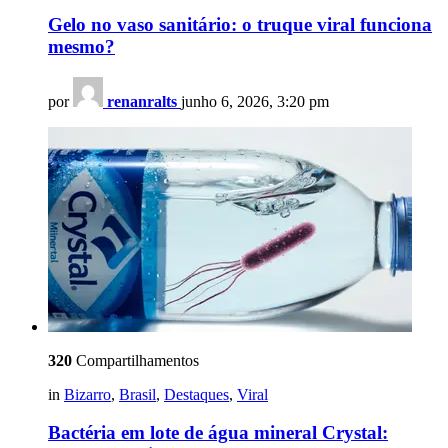
Gelo no vaso sanitário: o truque viral funciona
mesmo?
por
renanralts
junho 6, 2026, 3:20 pm
320
Compartilhamentos
in
Bizarro
,
Brasil
,
Destaques
,
Viral
Bactéria em lote de água mineral Crystal: