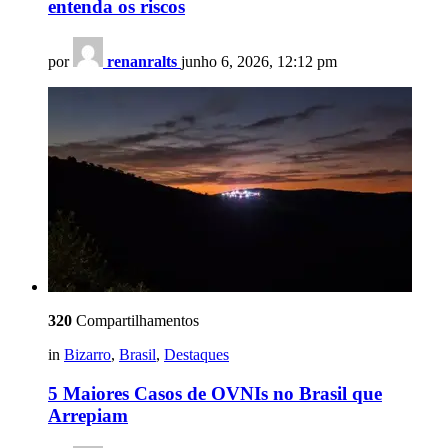
entenda os riscos
por
renanralts
junho 6, 2026, 12:12 pm
320
Compartilhamentos
in
Bizarro
,
Brasil
,
Destaques
5 Maiores Casos de OVNIs no Brasil que
Arrepiam