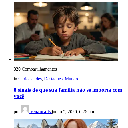
320
Compartilhamentos
in
Curiosidades
,
Destaques
,
Mundo
8 sinais de que sua família não se importa com
você
por
renanralts
junho 5, 2026, 6:26 pm