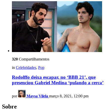
320
Compartilhamentos
in
Celebridades
,
Pop
Rodolffo deixa escapar, no ‘BBB 21’, que
presenciou Gabriel Medina ‘pulando a cerca’
por
Maysa Vilela
março 8, 2021, 12:00 pm
Sobre