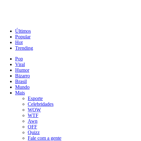
Últimos
Popular
Hot
Trending
Pop
Viral
Humor
Bizarro
Brasil
Mundo
Mais
Esporte
Celebridades
WOW
WTF
Awn
OFF
Quizz
Fale com a gente