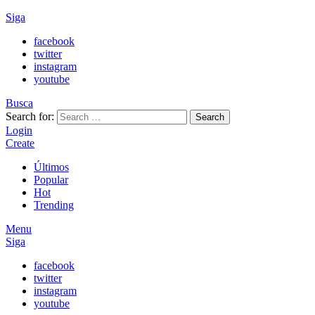
Siga
facebook
twitter
instagram
youtube
Busca
Search for:
Search
Login
Create
Últimos
Popular
Hot
Trending
Menu
Siga
facebook
twitter
instagram
youtube