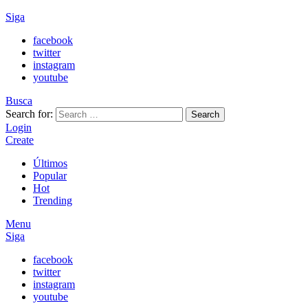
Siga
facebook
twitter
instagram
youtube
Busca
Search for:
Search
Login
Create
Últimos
Popular
Hot
Trending
Menu
Siga
facebook
twitter
instagram
youtube