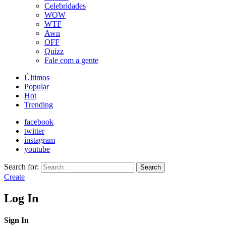
Celebridades
WOW
WTF
Awn
OFF
Quizz
Fale com a gente
Últimos
Popular
Hot
Trending
facebook
twitter
instagram
youtube
Search for:
Search
Create
Log In
Sign In