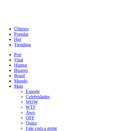
Últimos
Popular
Hot
Trending
Pop
Viral
Humor
Bizarro
Brasil
Mundo
Mais
Esporte
Celebridades
WOW
WTF
Awn
OFF
Quizz
Fale com a gente