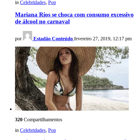
in
Celebridades
,
Pop
Mariana Rios se choca com consumo excessivo
de álcool no carnaval
por
Estadão Conteúdo
fevereiro 27, 2019, 12:17 pm
320
Compartilhamentos
in
Celebridades
,
Pop