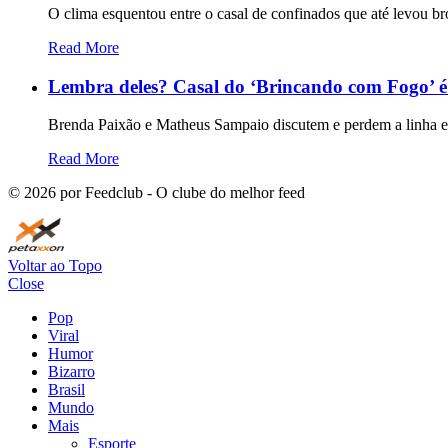
O clima esquentou entre o casal de confinados que até levou b
Read More
Lembra deles? Casal do ‘Brincando com Fogo’ é
Brenda Paixão e Matheus Sampaio discutem e perdem a linha e
Read More
©
2026
por Feedclub - O clube do melhor feed
Voltar ao Topo
Close
Pop
Viral
Humor
Bizarro
Brasil
Mundo
Mais
Esporte