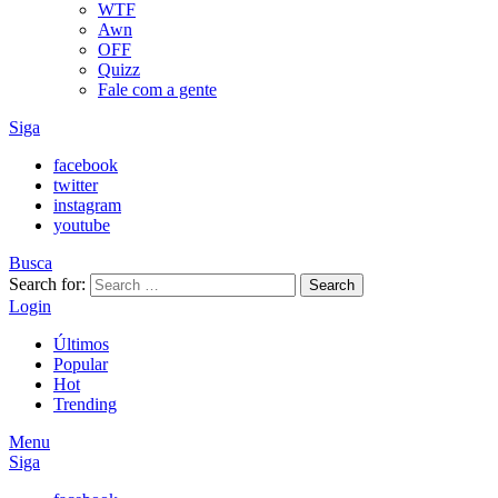
WTF
Awn
OFF
Quizz
Fale com a gente
Siga
facebook
twitter
instagram
youtube
Busca
Search for:
Search
Login
Últimos
Popular
Hot
Trending
Menu
Siga