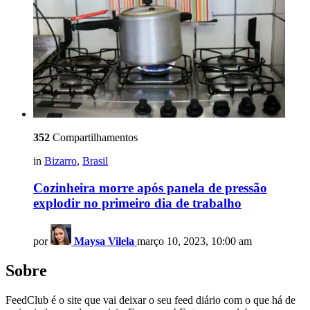
352
Compartilhamentos
in
Bizarro
,
Brasil
Cozinheira morre após panela de pressão
explodir no primeiro dia de trabalho
por
Maysa Vilela
março 10, 2023, 10:00 am
Sobre
FeedClub é o site que vai deixar o seu feed diário com o que há de