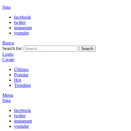
Siga
facebook
twitter
instagram
youtube
Busca
Search for:
Search
Login
Create
Últimos
Popular
Hot
Trending
Menu
Siga
facebook
twitter
instagram
youtube