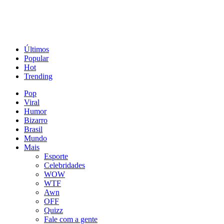
Últimos
Popular
Hot
Trending
Pop
Viral
Humor
Bizarro
Brasil
Mundo
Mais
Esporte
Celebridades
WOW
WTF
Awn
OFF
Quizz
Fale com a gente