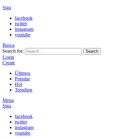
Siga
facebook
twitter
instagram
youtube
Busca
Search for:
Search
Login
Create
Últimos
Popular
Hot
Trending
Menu
Siga
facebook
twitter
instagram
youtube