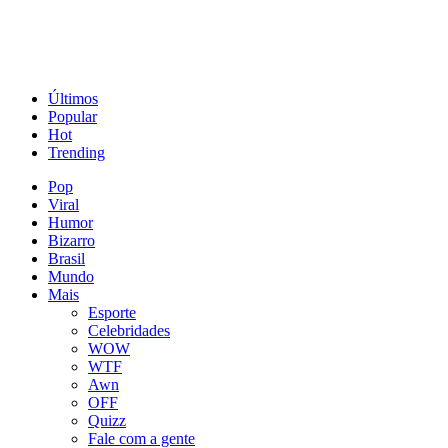
Últimos
Popular
Hot
Trending
Pop
Viral
Humor
Bizarro
Brasil
Mundo
Mais
Esporte
Celebridades
WOW
WTF
Awn
OFF
Quizz
Fale com a gente