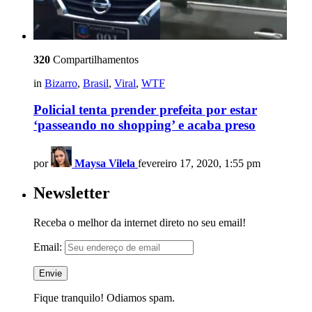
320
Compartilhamentos
in
Bizarro
,
Brasil
,
Viral
,
WTF
Policial tenta prender prefeita por estar
‘passeando no shopping’ e acaba preso
por
Maysa Vilela
fevereiro 17, 2020, 1:55 pm
Newsletter
Receba o melhor da internet direto no seu email!
Email:
Fique tranquilo! Odiamos spam.