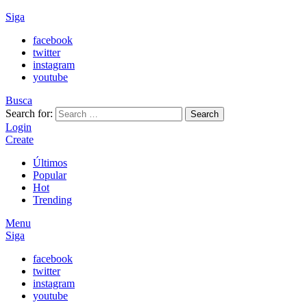
Siga
facebook
twitter
instagram
youtube
Busca
Search for:
Search
Login
Create
Últimos
Popular
Hot
Trending
Menu
Siga
facebook
twitter
instagram
youtube