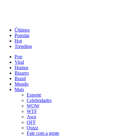
Últimos
Popular
Hot
Trending
Pop
Viral
Humor
Bizarro
Brasil
Mundo
Mais
Esporte
Celebridades
WOW
WTF
Awn
OFF
Quizz
Fale com a gente