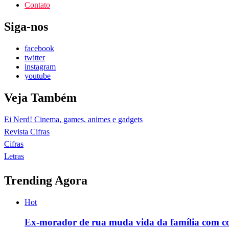
Contato
Siga-nos
facebook
twitter
instagram
youtube
Veja Também
Ei Nerd! Cinema, games, animes e gadgets
Revista Cifras
Cifras
Letras
Trending Agora
Hot
Ex-morador de rua muda vida da família com c