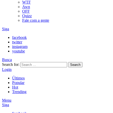
WTF
Awn
OFF
Quizz
Fale com a gente
Siga
facebook
twitter
instagram
youtube
Busca
Search for:
Search
Login
Últimos
Popular
Hot
Trending
Menu
Siga