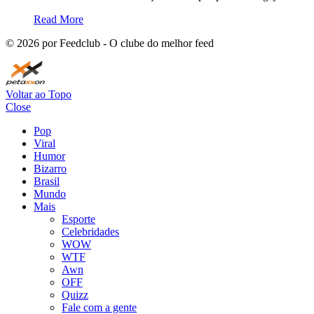
Read More
©
2026
por Feedclub - O clube do melhor feed
Voltar ao Topo
Close
Pop
Viral
Humor
Bizarro
Brasil
Mundo
Mais
Esporte
Celebridades
WOW
WTF
Awn
OFF
Quizz
Fale com a gente