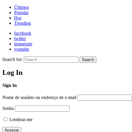
Últimos
Popular
Hot
Trending
facebook
twitter
instagram
youtube
Search for:
Search
Log In
Sign In
Nome de usuário ou endereço de e-mail
Senha
Lembrar-me