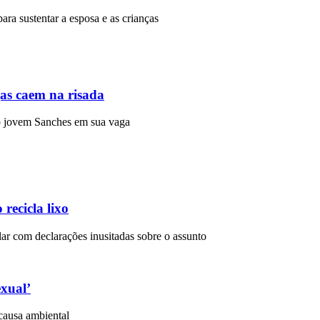
para sustentar a esposa e as crianças
gas caem na risada
r o jovem Sanches em sua vaga
recicla lixo
lar com declarações inusitadas sobre o assunto
exual’
 causa ambiental