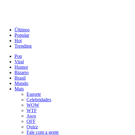
Últimos
Popular
Hot
Trending
Pop
Viral
Humor
Bizarro
Brasil
Mundo
Mais
Esporte
Celebridades
WOW
WTF
Awn
OFF
Quizz
Fale com a gente