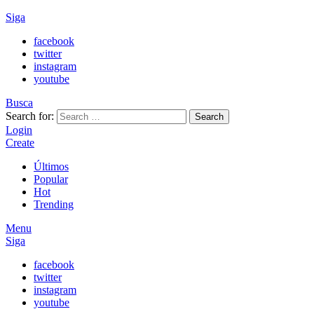
Siga
facebook
twitter
instagram
youtube
Busca
Search for:
Search
Login
Create
Últimos
Popular
Hot
Trending
Menu
Siga
facebook
twitter
instagram
youtube