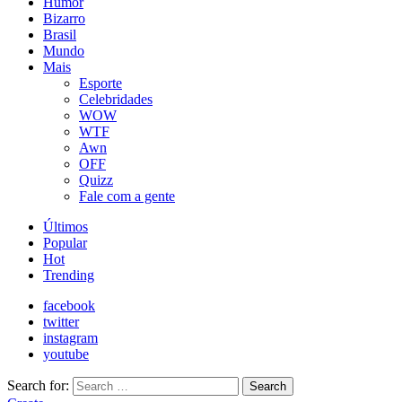
Humor
Bizarro
Brasil
Mundo
Mais
Esporte
Celebridades
WOW
WTF
Awn
OFF
Quizz
Fale com a gente
Últimos
Popular
Hot
Trending
facebook
twitter
instagram
youtube
Search for:
Search