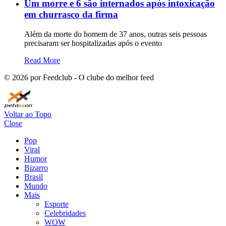
Um morre e 6 são internados após intoxicação
em churrasco da firma
Além da morte do homem de 37 anos, outras seis pessoas
precisaram ser hospitalizadas após o evento
Read More
©
2026
por Feedclub - O clube do melhor feed
Voltar ao Topo
Close
Pop
Viral
Humor
Bizarro
Brasil
Mundo
Mais
Esporte
Celebridades
WOW