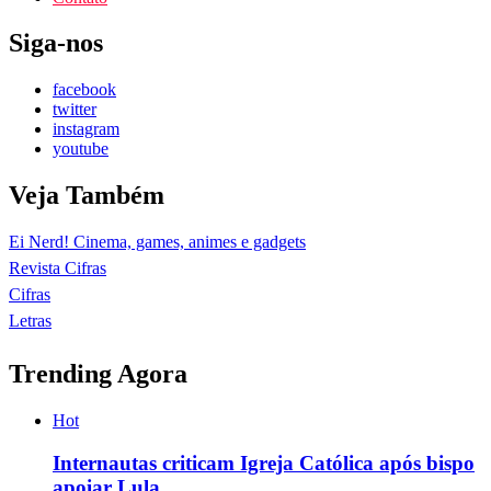
Siga-nos
facebook
twitter
instagram
youtube
Veja Também
Ei Nerd! Cinema, games, animes e gadgets
Revista Cifras
Cifras
Letras
Trending Agora
Hot
Internautas criticam Igreja Católica após bispo
apoiar Lula