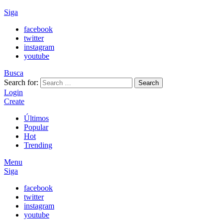
Siga
facebook
twitter
instagram
youtube
Busca
Search for:
Search
Login
Create
Últimos
Popular
Hot
Trending
Menu
Siga
facebook
twitter
instagram
youtube