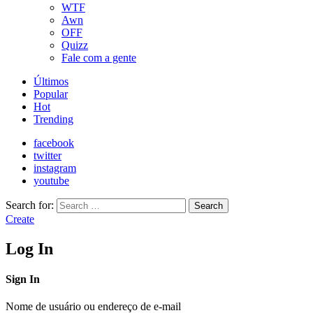
WTF
Awn
OFF
Quizz
Fale com a gente
Últimos
Popular
Hot
Trending
facebook
twitter
instagram
youtube
Search for:
Search
Create
Log In
Sign In
Nome de usuário ou endereço de e-mail