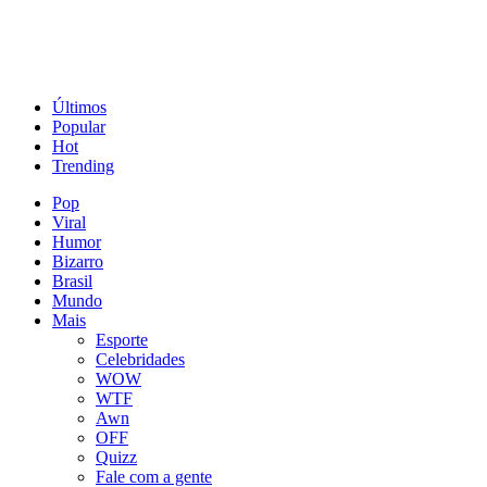
Últimos
Popular
Hot
Trending
Pop
Viral
Humor
Bizarro
Brasil
Mundo
Mais
Esporte
Celebridades
WOW
WTF
Awn
OFF
Quizz
Fale com a gente