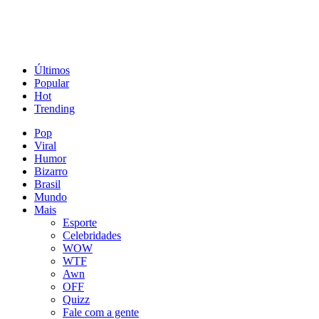
Últimos
Popular
Hot
Trending
Pop
Viral
Humor
Bizarro
Brasil
Mundo
Mais
Esporte
Celebridades
WOW
WTF
Awn
OFF
Quizz
Fale com a gente