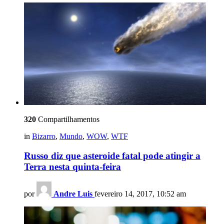
320
Compartilhamentos
in
Bizarro
,
Mundo
,
WOW
,
WTF
Russo diz que asteroide fatal pode atingir a
Terra nesta quinta-feira
por
Andre Luis
fevereiro 14, 2017, 10:52 am