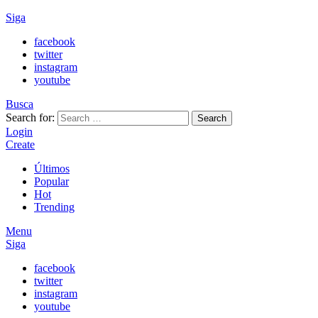
Siga
facebook
twitter
instagram
youtube
Busca
Search for:
Search
Login
Create
Últimos
Popular
Hot
Trending
Menu
Siga
facebook
twitter
instagram
youtube